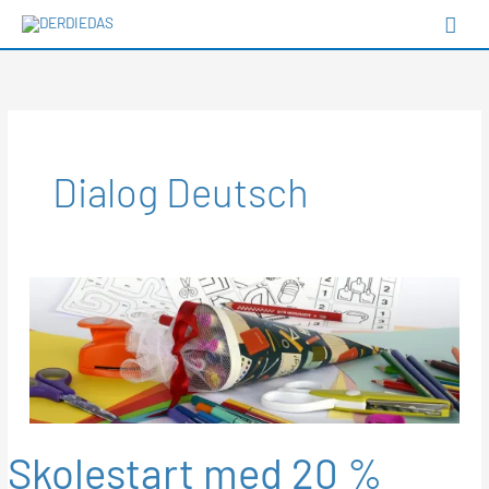
Gå
Hov
til
indholdet
Dialog Deutsch
Skolestart med 20 %