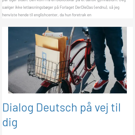
sælger ikke letlæsningsbøger på Forlaget DerDieDas (endnu), så jeg
henviste hende til englishcenter, da hun foretrak en
Dialog Deutsch på vej til
dig