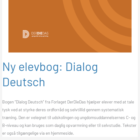
Ny elevbog: Dialog
Deutsch
Bogen “Dialog Deutsch” fra Forlaget DerDieDas hjælper elever med at tale
tysk ved at styrke deres ordforråd og selvtillid gennem systematisk
træning. Den er velegnet til udskolingen og ungdomsuddannelsernes C- og
B-niveau og kan bruges som daglig opvarmning eller til selvstudie. Tekster
er også tilgængelige via en hjemmeside.