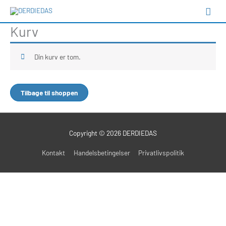
Gå
Hov
til
Kurv
indholdet
Din kurv er tom.
Tilbage til shoppen
Copyright © 2026
DERDIEDAS
Kontakt
Handelsbetingelser
Privatlivspolitik