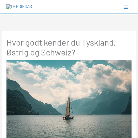
Gå
Hove
til
Type your email…
indholdet
Hvor godt kender du Tyskland,
Østrig og Schweiz?