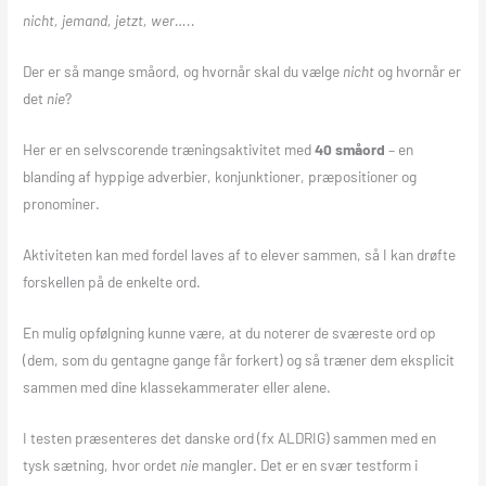
nicht, jemand, jetzt, wer…..
Der er så mange småord, og hvornår skal du vælge
nicht
og hvornår er
det
nie
?
Her er en selvscorende træningsaktivitet med
40 småord
– en
blanding af hyppige adverbier, konjunktioner, præpositioner og
pronominer.
Aktiviteten kan med fordel laves af to elever sammen, så I kan drøfte
forskellen på de enkelte ord.
En mulig opfølgning kunne være, at du noterer de sværeste ord op
(dem, som du gentagne gange får forkert) og så træner dem eksplicit
sammen med dine klassekammerater eller alene.
I testen præsenteres det danske ord (fx ALDRIG) sammen med en
tysk sætning, hvor ordet
nie
mangler. Det er en svær testform i