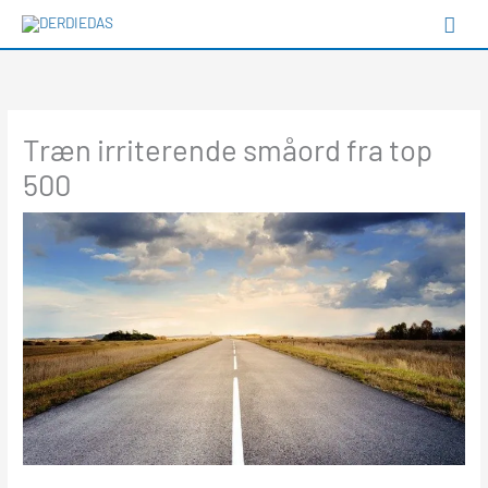
Gå
Hov
til
Type your email…
indholdet
Træn irriterende småord fra top
500