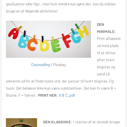
geoQuestor eller lign., men hvis mindre kan gøre det, kan du måske
bruge en af følgende aktiviteter:
DEN
MINIMALE
:
Print alfabetet
ud med plads
til at skrive
efter hvert
Counselling
/ Pixabay
bogstav og
send så
eleverne ud for at finde tyske ord, der passer til hvert bogstav. Og
husk: Det behøver ikke kun være substantiver. Det kan fx være B =
Blume, F = fahren.
PRINT HER
:
A B C_pdf
DEN KLASSISKE
: I starten af et skoleår bruger