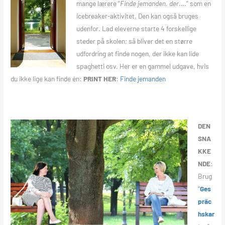
mange lærere “
Finde
jemanden, der
….” som en
icebreaker-aktivitet. Den kan også bruges
udenfor. Lad eleverne starte 4 forskellige
steder på skolen; så bliver det en større
udfordring at finde nogen, der ikke kan lide
spaghetti osv. Her er en gammel udgave, hvis
du ikke lige kan finde én:
PRINT HER
:
Finde jemanden
DEN
SNA
KKE
NDE
:
Brug
“
Ges
präc
hskar