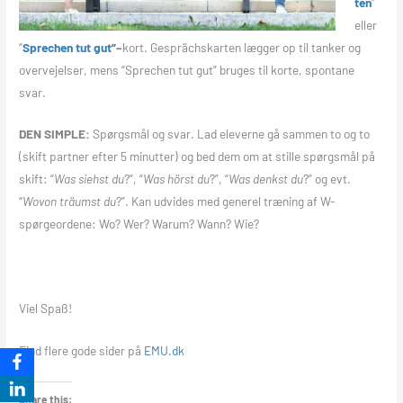
ten
”
eller
“
Sprechen tut gut”
–
kort. Gesprächskarten lægger op til tanker og
overvejelser, mens “Sprechen tut gut” bruges til korte, spontane
svar.
DEN SIMPLE:
Spørgsmål og svar. Lad eleverne gå sammen to og to
(skift partner efter 5 minutter) og bed dem om at stille spørgsmål på
skift: “
Was siehst du
?”, “
Was hörst du
?”, “
Was denkst du
?” og evt.
“
Wovon träumst du
?”. Kan udvides med generel træning af W-
spørgeordene: Wo? Wer? Warum? Wann? Wie?
Viel Spaß!
Find flere gode sider på
EMU.dk
Share this: