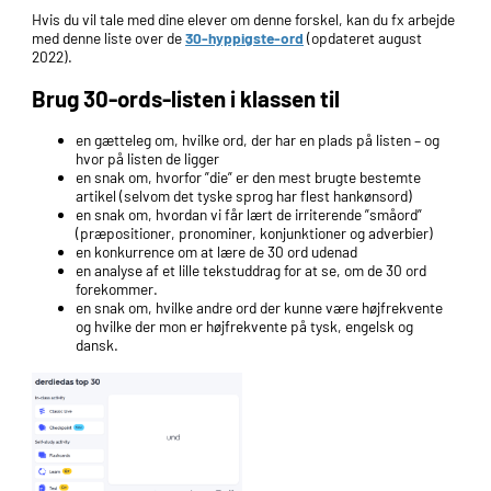
Hvis du vil tale med dine elever om denne forskel, kan du fx arbejde
med denne liste over de
30-hyppigste-ord
(opdateret august
2022).
Brug 30-ords-listen i klassen til
en gætteleg om, hvilke ord, der har en plads på listen – og
hvor på listen de ligger
en snak om, hvorfor ”die” er den mest brugte bestemte
artikel (selvom det tyske sprog har flest hankønsord)
en snak om, hvordan vi får lært de irriterende ”småord”
(præpositioner, pronominer, konjunktioner og adverbier)
en konkurrence om at lære de 30 ord udenad
en analyse af et lille tekstuddrag for at se, om de 30 ord
forekommer.
en snak om, hvilke andre ord der kunne være højfrekvente
og hvilke der mon er højfrekvente på tysk, engelsk og
dansk.