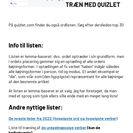
TRÆN MED QUIZLET
På quizlet.com finder du også ordlisten. Søg efter
derdiedas
-top 30
Info til listen:
Listen er lemma-baseret; dvs. ordet optræder i sin grundform, men
i ordets placering gemmer sig en optælling af alle ordets
bøjningsformer. I optællingen af fx verbet ”haben” indgår således
alle bøjningsformer i person, tid og modus. Et andet eksempel er
”die”, som står som (den hyppigste) repræsentant for alle bøjninger
af den bestemte artikel.
At listen er lemma-baseret er et valg, jeg har foretaget, da man
med et sprog som tysk ellers ville ende med en meget lang liste!
Andre nyttige lister:
De nyeste lister fra 2022 (hyppigste ord og hyppigste verber)
Liste til træning af
de uregelmæssige verber
(kun de
højfrekvente)