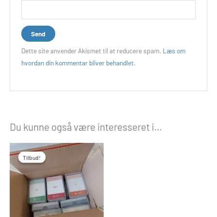
Dette site anvender Akismet til at reducere spam.
Læs om
hvordan din kommentar bliver behandlet
.
Du kunne også være interesseret i…
Den
Den
oprindelige
aktuelle
Tilbud!
Tilbud!
pris
pris
var:
er:
kr.640.00.
kr.512.00.