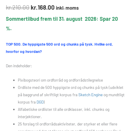
Bedømt
1
som
5.00
kr.
210.00
kr.
168.00
inkl. moms
ud af 5
baseret på
kundebedømmelse
Sommertilbud frem til 31. august 2026: Spar 20
%.
TOP 500. De hyppigste 500 ord og chunks på tysk. Hvilke ord,
hvorfor og hvordan?
Den indeholder:
Pixibogsteori om ordforråd og ordforrådstilegnelse
Ordliste med de 500 hyppigste ord og chunks på tysk (udviklet
på baggrund af skriftligt korpus fra
Sketch Engine
og mundtligt
korpus fra
DGD
)
Alfabetiske ordlister til alle ordklasser, inkl. chunks og
interjektioner.
25 forslag til ordforrådsaktiviteter, der styrker et eller flere