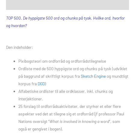
Anmeldelser (1)
TOP 500. De hyppigste 500 ord og chunks på tysk. Hvilke ord, hvorfor
og hvordan?
Den indeholder:
Pixibogsteori om ordforråd og ordforrådstilegnelse
Ordliste med de 500 hyppigste ord og chunks på tysk (udviklet
på baggrund af skriftligt korpus fra
Sketch Engine
og mundtligt
korpus fra
DGD
)
Alfabetiske ordlister til alle ordklasser, inkl. chunks og
interjektioner.
25 forslag til ordforrådsaktiviteter, der styrker et eller flere
aspekter ved det at tilegne sig et ordforråd (jf professor Paul
Nations oversigt “
What is involved in knowing a word
“, som
også er gengivet i bogen).