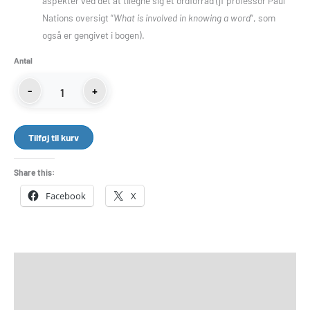
aspekter ved det at tilegne sig et ordforråd (jf professor Paul
Nations oversigt “
What is involved in knowing a word
“, som
også er gengivet i bogen).
Antal
Tilføj til kurv
Share this:
Facebook
X
Beskrivelse
Yderligere information