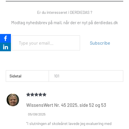
Er du interesseret i DERDIEDAS ?
Modtag nyhedsbrev på mail, når der er nyt på derdiedas.dk
Subscribe
Sidetal
101
Vurderet
5
WissensWert Nr. 45 2025, side 52 og 53
ud af 5
05/08/2025
“I slutningen af skoleåret lavede jeg evaluering med