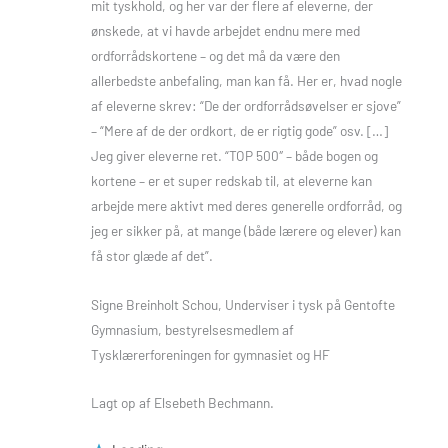
mit tyskhold, og her var der flere af eleverne, der
ønskede, at vi havde arbejdet endnu mere med
ordforrådskortene – og det må da være den
allerbedste anbefaling, man kan få. Her er, hvad nogle
af eleverne skrev: “De der ordforrådsøvelser er sjove”
– “Mere af de der ordkort, de er rigtig gode” osv. […]
Jeg giver eleverne ret. “TOP 500″ – både bogen og
kortene – er et super redskab til, at eleverne kan
arbejde mere aktivt med deres generelle ordforråd, og
jeg er sikker på, at mange (både lærere og elever) kan
få stor glæde af det”.
Signe Breinholt Schou, Underviser i tysk på Gentofte
Gymnasium, bestyrelsesmedlem af
Tysklærerforeningen for gymnasiet og HF
Lagt op af Elsebeth Bechmann.