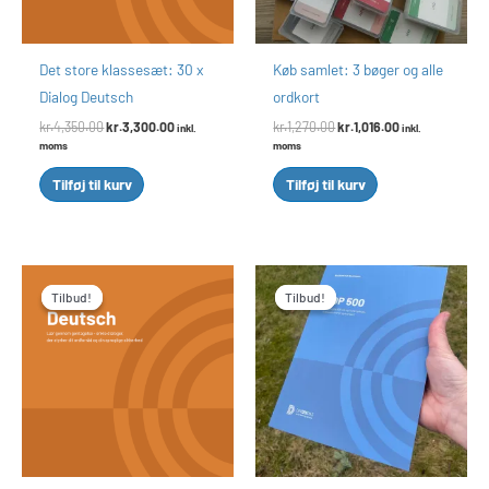
Det store klassesæt: 30 x
Køb samlet: 3 bøger og alle
Dialog Deutsch
ordkort
kr.
4,350.00
kr.
3,300.00
kr.
1,270.00
kr.
1,016.00
inkl.
inkl.
moms
moms
Tilføj til kurv
Tilføj til kurv
Den
Den
Den
Den
oprindelige
aktuelle
oprindelige
aktuelle
Tilbud!
Tilbud!
Tilbud!
Tilbud!
pris
pris
pris
pris
var:
er:
var:
er:
kr.580.00.
kr.500.00.
kr.630.00.
kr.500.00.