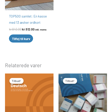
TOP500 samlet: En kasse
med 13 æsker ordkort
kr.
640.00
kr.
512.00
inkl. moms
Tilføj til kurv
Relaterede varer
Den
Den
Den
Den
oprindelige
aktuelle
oprindelige
aktuelle
Tilbud!
Tilbud!
Tilbud!
Tilbud!
pris
pris
pris
pris
var:
er:
var:
er:
kr.4,350.00.
kr.3,300.00.
kr.1,270.00.
kr.1,016.00.