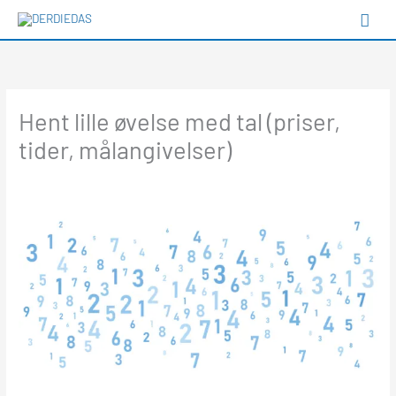
Gå
Hov
til
Type your email…
indholdet
Hent lille øvelse med tal (priser,
tider, målangivelser)