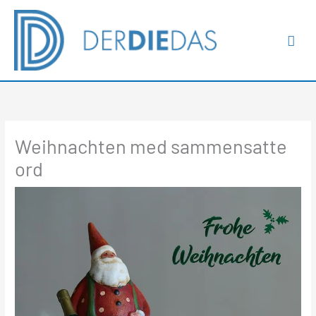
Gå
Hov
til
indholdet
Weihnachten med sammensatte
ord